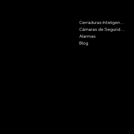
Contacto
Menu
Cerraduras Inteligentes
Calle 16csur #42-69, Medellín
Antioquia
Cámaras de Seguridad
Alarmas
Plaza del Pozo, Cra. 10b #25-70,
Blog
Getsemaní
3107741237
cotizash@gmail.com
Políticas
Social
FAQ
Instagram
Términos y Condiciones
Políticas de Privacidad
Políticas de Envíos
Políticas de Devoluciones
Nosotros