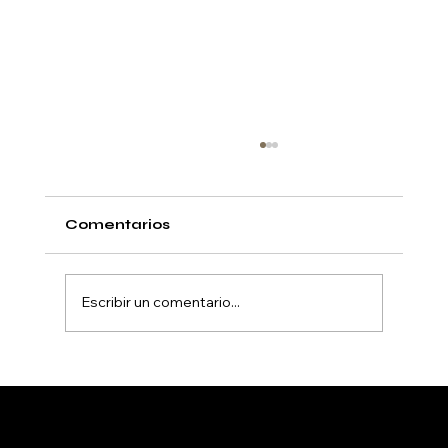
Comentarios
Escribir un comentario...
Cerraduras inteligentes en El
Poblado Medellín con instalación
profesional