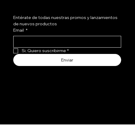
Suscríbete a nuestro newsletter
Entérate de todas nuestras promos y lanzamientos 
de nuevos productos
Email
*
Si, Quiero suscribirme
*
Enviar
Aceptamos todos los medios de pago
3107741
237
© 2030 por SMART HOME