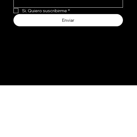
Si, Quiero suscribirme
*
Enviar
Aceptamos todos los medios de pago
3107741
237
© 2030 por SMART HOME