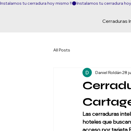
Instalamos tu cerradura hoy mismo !!
Cerraduras I
All Posts
Daniel Roldán
28 j
Cerradu
Cartag
Las cerraduras inte
hoteles que buscan u
acceso por tarjeta RF