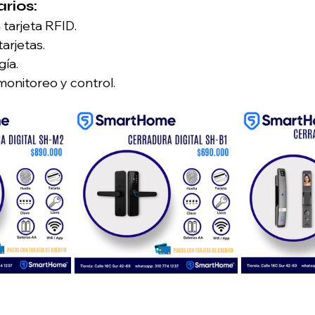
rios:
tarjeta RFID.
arjetas.
ía.
onitoreo y control.