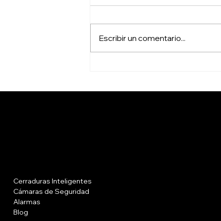
Escribir un comentario...
Cerraduras inteligentes
en Envigado con
instalación profesional
Menu
Políticas
Cerraduras Inteligentes
FAQ
Cámaras de Seguridad
Términos y Condiciones
Alarmas
Políticas de Privacidad
Blog
Políticas de Envíos