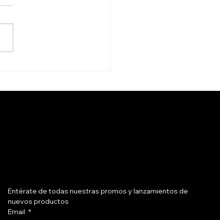
raduras inteligentes
i en Medellín con
trol remoto desde
elular
Suscríbete a nuestro newsletter
Entérate de todas nuestras promos y lanzamientos de 
nuevos productos
Email
*