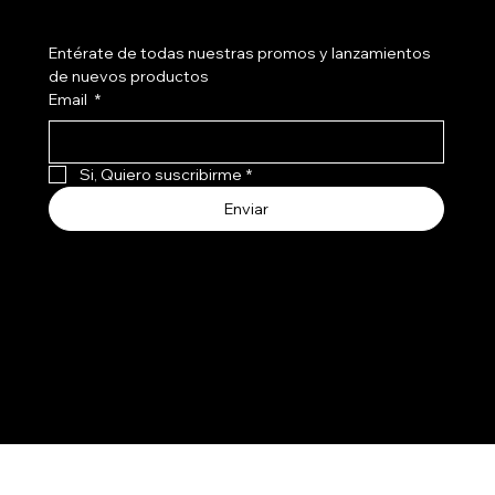
Entérate de todas nuestras promos y lanzamientos 
de nuevos productos
Email
*
Si, Quiero suscribirme
*
Enviar
Aceptamos todos los medios de pago
3107741
237
© 2030 por SMART HOME