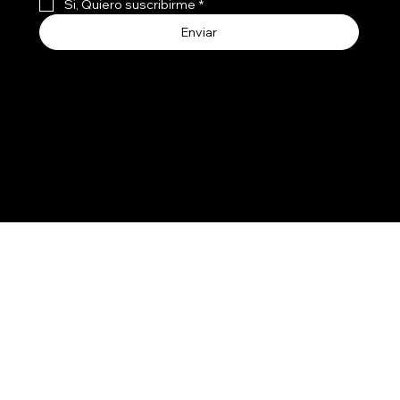
Si, Quiero suscribirme
*
Enviar
Aceptamos todos los medios de pago
3107741
237
© 2030 por SMART HOME