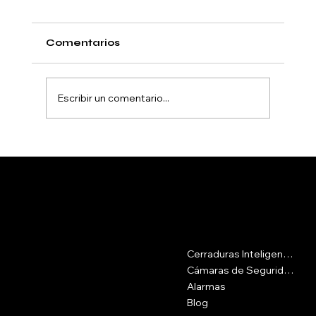
Comentarios
Escribir un comentario...
Cerraduras inteligentes en El
Poblado Medellín con instalación
profesional
Contacto
Menu
Cerraduras Inteligentes
Calle 16csur #42-69, Medellín
Antioquia
Cámaras de Seguridad
Alarmas
Plaza del Pozo, Cra. 10b #25-70,
Blog
Getsemaní