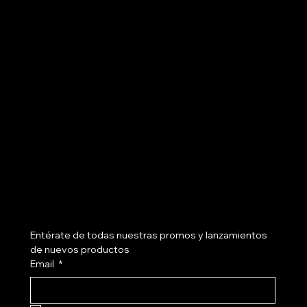
3107741237
cotizash@gmail.com
Políticas
Social
FAQ
Instagram
Términos y Condiciones
Políticas de Privacidad
Políticas de Envíos
Políticas de Devoluciones
Nosotros
Suscríbete a nuestro newsletter
Entérate de todas nuestras promos y lanzamientos 
de nuevos productos
Email
*