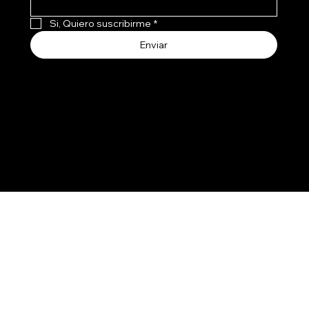
Si, Quiero suscribirme
*
Enviar
Aceptamos todos los medios de pago
3107741
237
© 2030 por SMART HOME