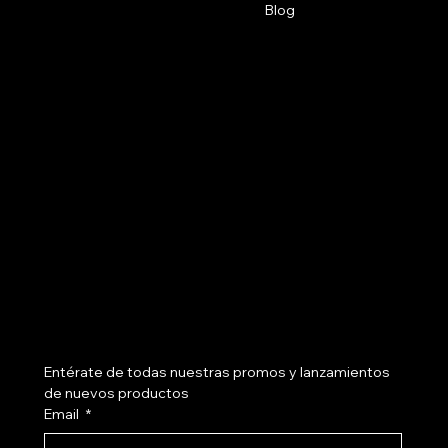
Plaza del Pozo, Cra. 10b #25-70,
Blog
Getsemaní
3107741237
cotizash@gmail.com
Políticas
Social
FAQ
Instagram
Términos y Condiciones
Políticas de Privacidad
Políticas de Envíos
Políticas de Devoluciones
Nosotros
Suscríbete a nuestro newsletter
Entérate de todas nuestras promos y lanzamientos 
de nuevos productos
Email
*