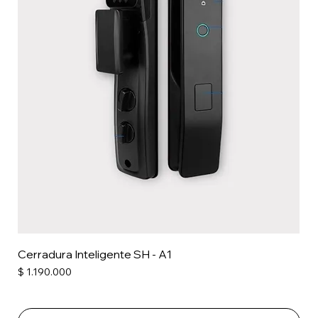
Cerradura Inteligente SH - A1
Precio
$ 1.190.000