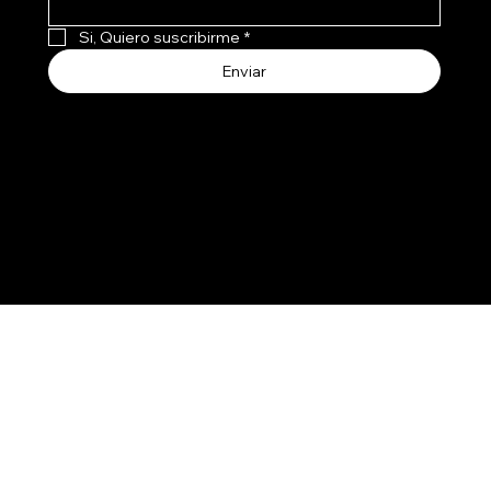
Si, Quiero suscribirme
*
Enviar
Aceptamos todos los medios de pago
3107741
237
© 2030 por SMART HOME