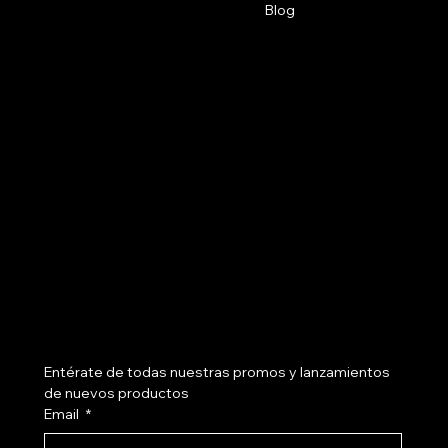
Plaza del Pozo, Cra. 10b #25-70,
Blog
Getsemaní
3107741237
cotizash@gmail.com
Políticas
Social
FAQ
Instagram
Términos y Condiciones
Políticas de Privacidad
Políticas de Envíos
Políticas de Devoluciones
Nosotros
Suscríbete a nuestro newsletter
Entérate de todas nuestras promos y lanzamientos 
de nuevos productos
Email
*