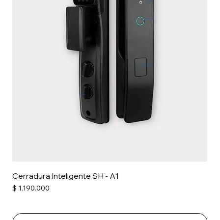
Cerradura Inteligente SH - A1
Precio
$ 1.190.000